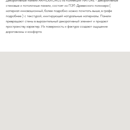
Декоративные панели ARHIDEKORUS из Коллекции NATURE - декоративные
стеновые и потолочные панели, состоят из ПЭТ-Древесного полимера (
материал инновационный, более подробно можно почитать выше, в графе
подробнее ) с текстурой, имитирующей натуральные материалы. Панели
превращают стены в выразительный декоративный элемент и придают
пространству характер. Их поверхность и фактура создают ощущение
дороговизны и комфорта.