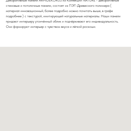
Декоративные панели ARHIDEKORUS из Коллекции NATURE - декоративные
стеновые и потолочные панели, состоят из ПЭТ-Древесного полимера (
материал инновационный, более подробно можно почитать выше, в графе
подробнее ) с текстурой, имитирующей натуральные материалы. Наши панели
придают интерьеру утончённый облик и подчёркивают его индивидуальность.
Они формируют интерьер с чувством вкуса и лёгкой роскоши.