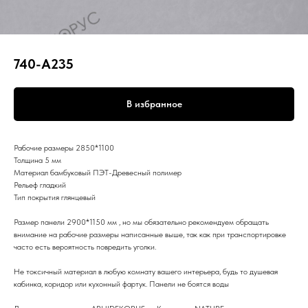
740-A235
В избранное
Рабочие размеры 2850*1100
Толщина 5 мм
Материал бамбуковый ПЭТ-Древесный полимер
Рельеф гладкий
Тип покрытия глянцевый
Размер панели 2900*1150 мм , но мы обязательно рекомендуем обращать
внимание на рабочие размеры написанные выше, так как при транспортировке
часто есть вероятность повредить уголки.
Не токсичный материал в любую комнату вашего интерьера, будь то душевая
кабинка, коридор или кухонный фартук. Панели не боятся воды