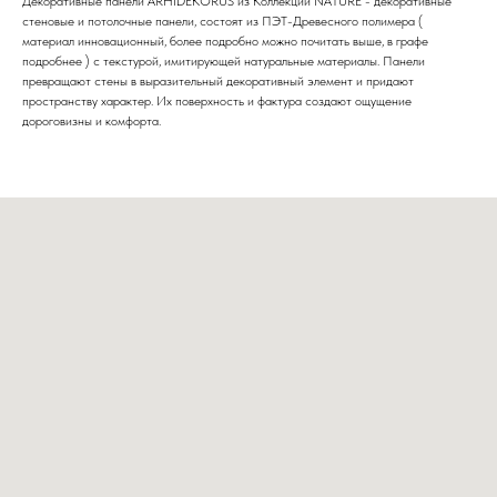
Декоративные панели ARHIDEKORUS из Коллекции NATURE - декоративные
стеновые и потолочные панели, состоят из ПЭТ-Древесного полимера (
материал инновационный, более подробно можно почитать выше, в графе
подробнее ) с текстурой, имитирующей натуральные материалы. Панели
превращают стены в выразительный декоративный элемент и придают
пространству характер. Их поверхность и фактура создают ощущение
дороговизны и комфорта.