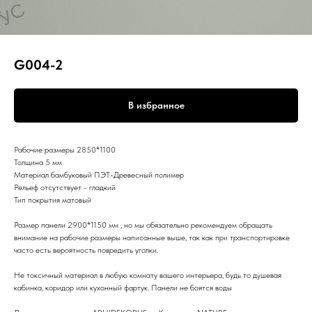
G004-2
В избранное
Рабочие размеры 2850*1100
Толщина 5 мм
Материал бамбуковый ПЭТ-Древесный полимер
Рельеф отсутствует - гладкий
Тип покрытия матовый
Размер панели 2900*1150 мм , но мы обязательно рекомендуем обращать
внимание на рабочие размеры написанные выше, так как при транспортировке
часто есть вероятность повредить уголки.
Не токсичный материал в любую комнату вашего интерьера, будь то душевая
кабинка, коридор или кухонный фартук. Панели не боятся воды