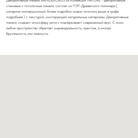
Декоративные панели ARHIDEKORUS из Коллекции NATURE - декоративные
стеновые и потолочные панели, состоят из ПЭТ-Древесного полимера (
материал инновационный, более подробно можно почитать выше, в графе
подробнее ) с текстурой, имитирующей натуральные материалы. Декоративные
панели создают атмосферу уюта и подчёркивают современный вкус. С ними
любое пространство обретает индивидуальность, престиж, а иногда
брутальность или нежность.