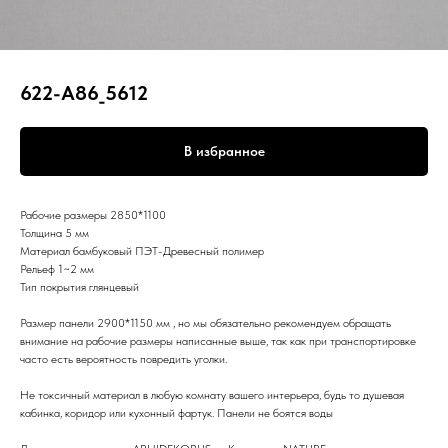
622-A86_5612
В избранное
Рабочие размеры 2850*1100
Толщина 5 мм
Материал бамбуковый ПЭТ-Древесный полимер
Рельеф 1~2 мм
Тип покрытия глянцевый
Размер панели 2900*1150 мм , но мы обязательно рекомендуем обращать
внимание на рабочие размеры написанные выше, так как при транспортировке
часто есть вероятность повредить уголки.
Не токсичный материал в любую комнату вашего интерьера, будь то душевая
кабинка, коридор или кухонный фартук. Панели не боятся воды