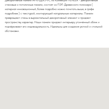
Декоративные панели АРХИДЕК.РУС из Коллекции VENEER - декоративные
стеновые и потолочные панели, состоят из ПЭТ-Древесного полимера (
материал инновационный, более подробно можно почитать выше, в графе
подробнее ) с текстурой, имитирующей натуральные материалы. Панели
превращают стены в выразительный декоративный элемент и придают
пространству характер. Наши панели придают интерьеру утончённый облик и
подчёркивают его индивидуальность. Идеальны для создания уютной и стильной
обстановки.