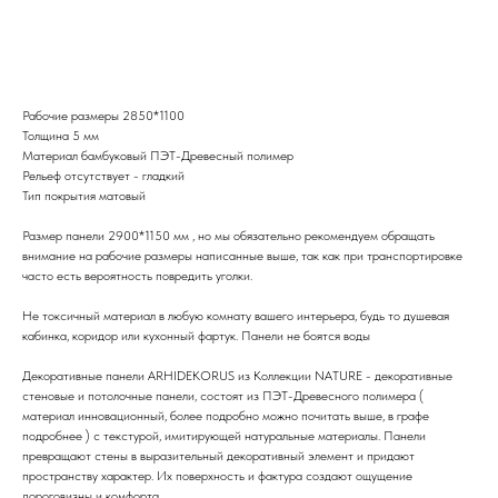
В избранное
Рабочие размеры 2850*1100
Толщина 5 мм
Материал бамбуковый ПЭТ-Древесный полимер
Рельеф отсутствует - гладкий
Тип покрытия матовый
Размер панели 2900*1150 мм , но мы обязательно рекомендуем обращать
внимание на рабочие размеры написанные выше, так как при транспортировке
часто есть вероятность повредить уголки.
Не токсичный материал в любую комнату вашего интерьера, будь то душевая
кабинка, коридор или кухонный фартук. Панели не боятся воды
Декоративные панели ARHIDEKORUS из Коллекции NATURE - декоративные
стеновые и потолочные панели, состоят из ПЭТ-Древесного полимера (
материал инновационный, более подробно можно почитать выше, в графе
подробнее ) с текстурой, имитирующей натуральные материалы. Панели
превращают стены в выразительный декоративный элемент и придают
пространству характер. Их поверхность и фактура создают ощущение
дороговизны и комфорта.