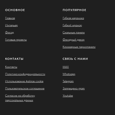
ОСНОВНОЕ
ПОПУЛЯРНОЕ
Главная
Гибкая керамика
Интерьер
Гибкий мрамор
Фасад
Скальные панели
Готовые проекты
Фасадный декор
Клинкерные термопанели
КОНТАКТЫ
СВЯЗЬ С НАМИ
Контакты
MAX
Политика конфиденциальности
Whatsapp
Использование файлов cookie
Telegram
Пользовательское соглашение
Запрещено-gram
Согласие на обработку
Youtube
персональных данных