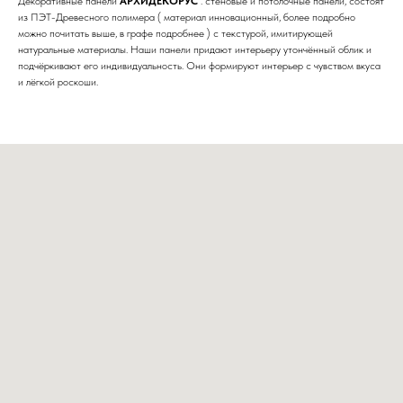
Декоративные панели
АРХИДЕКОРУС
. стеновые и потолочные панели, состоят
из ПЭТ-Древесного полимера ( материал инновационный, более подробно
можно почитать выше, в графе подробнее ) с текстурой, имитирующей
натуральные материалы. Наши панели придают интерьеру утончённый облик и
подчёркивают его индивидуальность. Они формируют интерьер с чувством вкуса
и лёгкой роскоши.