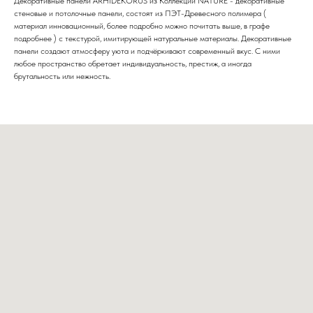
Декоративные панели ARHIDEKORUS из Коллекции NATURE - декоративные
стеновые и потолочные панели, состоят из ПЭТ-Древесного полимера (
материал инновационный, более подробно можно почитать выше, в графе
подробнее ) с текстурой, имитирующей натуральные материалы. Декоративные
панели создают атмосферу уюта и подчёркивают современный вкус. С ними
любое пространство обретает индивидуальность, престиж, а иногда
брутальность или нежность.