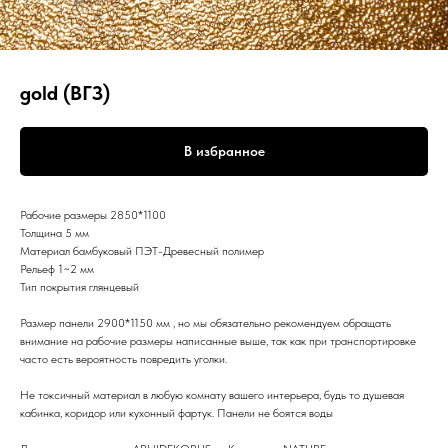
gold (ВГЗ)
В избранное
Рабочие размеры 2850*1100
Толщина 5 мм
Материал бамбуковый ПЭТ-Древесный полимер
Рельеф 1~2 мм
Тип покрытия глянцевый
Размер панели 2900*1150 мм , но мы обязательно рекомендуем обращать
внимание на рабочие размеры написанные выше, так как при транспортировке
часто есть вероятность повредить уголки.
Не токсичный материал в любую комнату вашего интерьера, будь то душевая
кабинка, коридор или кухонный фартук. Панели не боятся воды