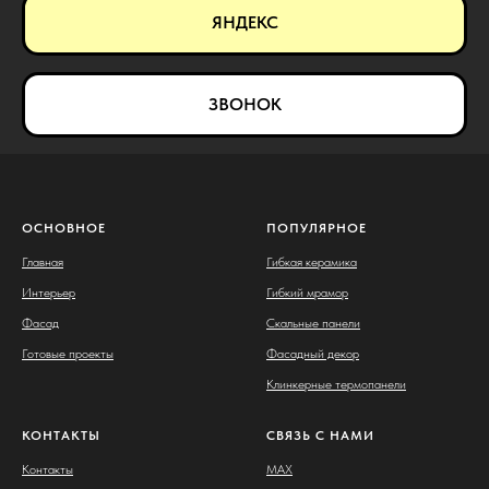
ЯНДЕКС
ЗВОНОК
ОСНОВНОЕ
ПОПУЛЯРНОЕ
Главная
Гибкая керамика
Интерьер
Гибкий мрамор
Фасад
Скальные панели
Готовые проекты
Фасадный декор
Клинкерные термопанели
КОНТАКТЫ
СВЯЗЬ С НАМИ
Контакты
MAX