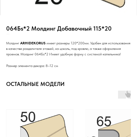
064Бs*2 Молдинг Добавочный 115*20
SKU:
Н10/Ст/3с/РР/Н/_/
Молдинг
ARHIDEKORUS
имеет размеры 120*200мм. Удобен для использования
в качестве разделителя этажей, на цоколь, под кровлю, а также оформления
проемов. Молдинг 064Бs*2 Имеет удобную форму с системой капельника!
Размер элемента декора: 8–12 см
ОСТАЛЬНЫЕ МОДЕЛИ