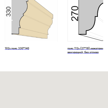
102s пояс 330*140
пояс 112s (27*18) межэтажный 
венчающий, без отлива