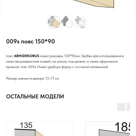
009s пояс 150*90
SKU:
н15/Ст/3с/РР/Н/_/
пояс
ARHIDEKORUS
имеет размеры 150*90мм. Удобен для использования в
качестве разделителя этажей, на цоколь, под кровлю, а также оформления
проемов. пояс 009s Имеет удобную форму с системой капельника!
Размер элемента декора: 13–17 см
ОСТАЛЬНЫЕ МОДЕЛИ