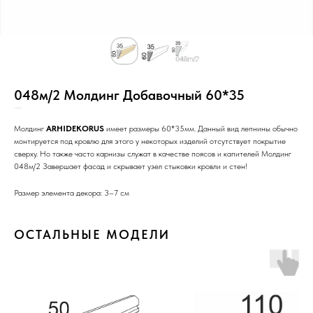
048м/2 Молдинг Добавочный 60*35
SKU:
н05/Ст/2-в/РР/Н/_/
Молдинг
ARHIDEKORUS
имеет размеры 60*35мм. Данный вид лепнины обычно
монтируется под кровлю для этого у некоторых изделий отсутствует покрытие
сверху. Но также часто карнизы служат в качестве поясов и капителей Молдинг
048м/2 Завершает фасад и скрывает узел стыковки кровли и стен!
Размер элемента декора: 3–7 см
ОСТАЛЬНЫЕ МОДЕЛИ