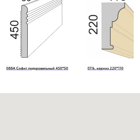
088А Софит подкровельный 450*50
011k. карниз 220*110