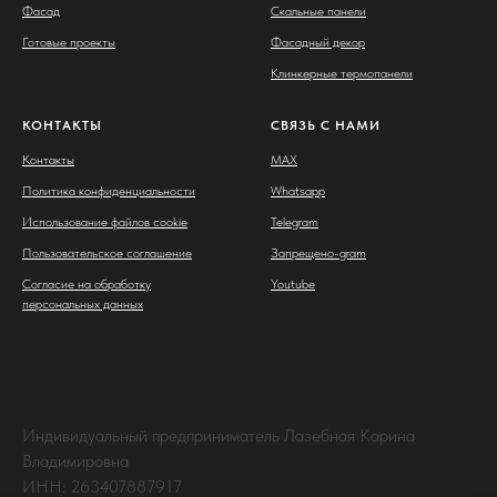
Фасад
Скальные панели
Готовые проекты
Фасадный декор
Клинкерные термопанели
КОНТАКТЫ
СВЯЗЬ С НАМИ
Контакты
MAX
Политика конфиденциальности
Whatsapp
Использование файлов cookie
Telegram
Пользовательское соглашение
Запрещено-gram
Согласие на обработку
Youtube
персональных данных
Индивидуальный предприниматель Лазебная Карина
Владимировна
ИНН: 263407887917