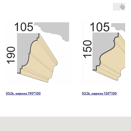
052k. карниз 190*100
053k. карниз 150*100