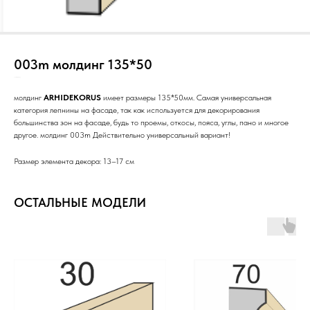
003m молдинг 135*50
SKU:
н15/Ст/3с/РР/Н/_/
молдинг
ARHIDEKORUS
имеет размеры 135*50мм. Самая универсальная
категория лепнины на фасаде, так как используется для декорирования
большинства зон на фасаде, будь то проемы, откосы, пояса, углы, пано и многое
другое. молдинг 003m Действительно универсальный вариант!
Размер элемента декора: 13–17 см
ОСТАЛЬНЫЕ МОДЕЛИ