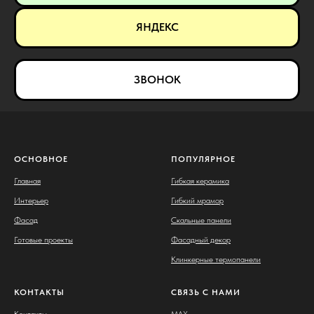
ЯНДЕКС
ЗВОНОК
ОСНОВНОЕ
ПОПУЛЯРНОЕ
Главная
Гибкая керамика
Интерьер
Гибкий мрамор
Фасад
Скальные панели
Готовые проекты
Фасадный декор
Клинкерные термопанели
КОНТАКТЫ
СВЯЗЬ С НАМИ
Контакты
MAX