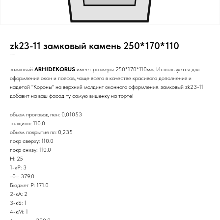
zk23-11 замковый камень 250*170*110
SKU:
25/шт/5с/РР/Н/_/
замковый
ARHIDEKORUS
имеет размеры 250*170*110мм. Используется для
оформления окон и поясов, чаще всего в качестве красивого дополнения и
надетой "Короны" на верхний молдинг оконного оформления. замковый zk23-11
добавит на ваш фасад ту самую вишенку на торте!
обьем производ пен: 0,01053
толщина: 110.0
обьем покрытия пл: 0,235
покр сверху: 110.0
покр снизу: 110.0
Н: 25
1-кР: 3
-0-: 379.0
Бюджет Р: 171.0
2-кА: 2
3-кБ: 1
4-кМ: 1