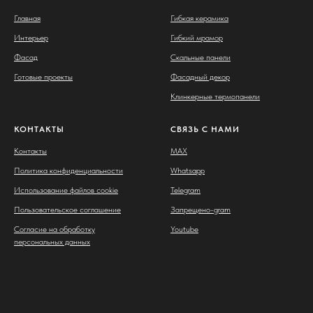
Главная
Гибкая керамика
Интерьер
Гибкий мрамор
Фасад
Скальные панели
Готовые проекты
Фасадный декор
Клинкерные термопанели
КОНТАКТЫ
СВЯЗЬ С НАМИ
Контакты
MAX
Политика конфиденциальности
Whatsapp
Использование файлов cookie
Telegram
Пользовательское соглашение
Запрещено-gram
Согласие на обработку
Youtube
персональных данных