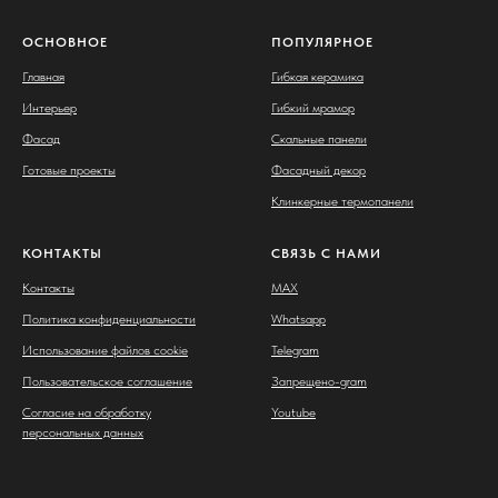
ОСНОВНОЕ
ПОПУЛЯРНОЕ
Главная
Гибкая керамика
Интерьер
Гибкий мрамор
Фасад
Скальные панели
Готовые проекты
Фасадный декор
Клинкерные термопанели
КОНТАКТЫ
СВЯЗЬ С НАМИ
Контакты
MAX
Политика конфиденциальности
Whatsapp
Использование файлов cookie
Telegram
Пользовательское соглашение
Запрещено-gram
Согласие на обработку
Youtube
персональных данных