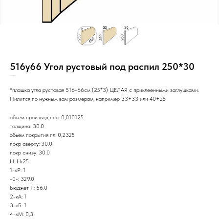
516y66 Угол рустовый под распил 250*30
SKU:
Нг25/Руч/3с/ПП/С/_/
*плашка угла рустовая 516-66см (25*3) ЦЕЛАЯ с приклеенными заглушками.
Пилится по нужным вам размерам, например 33+33 или 40+26
обьем производ пен: 0,010125
толщина: 30.0
обьем покрытия пл: 0,2325
покр сверху: 30.0
покр снизу: 30.0
Н: Нг25
1-кР: 1
-0-: 329.0
Бюджет Р: 56.0
2-кА: 1
3-кБ: 1
4-кМ: 0,3