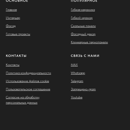
ОСНОВНОЕ
ПОПУЛЯРНОЕ
Главная
Гибкая керамика
Интерьер
Гибкий мрамор
Фасад
Скальные панели
Готовые проекты
Фасадный декор
Клинкерные термопанели
КОНТАКТЫ
СВЯЗЬ С НАМИ
Контакты
MAX
Политика конфиденциальности
Whatsapp
Использование файлов cookie
Telegram
Пользовательское соглашение
Запрещено-gram
Согласие на обработку
Youtube
персональных данных