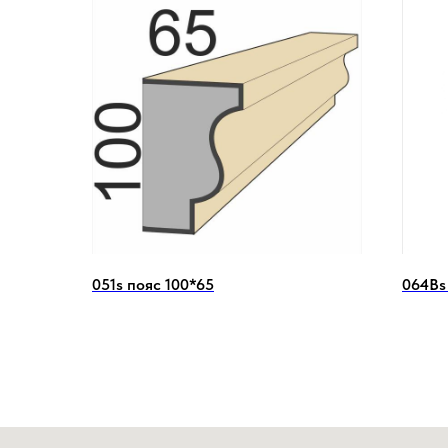
051s пояс 100*65
064Вs