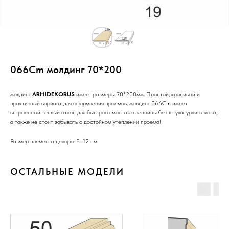
066Cm молдинг 70*200
SKU:
Н10/Го/2+п/РР/С/_/
молдинг
ARHIDEKORUS
имеет размеры 70*200мм. Простой, красивый и
практичный вариант для оформления проемов. молдинг 066Cm имеет
встроенный теплый откос для быстрого монтажа лепнины без штукатурки откоса,
а также не стоит забывать о достойном утеплении проема!
Размер элемента декора: 8–12 см
ОСТАЛЬНЫЕ МОДЕЛИ