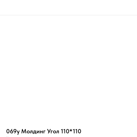
069y Молдинг Угол 110*110
Нг10/Го/2+п/РР/С/_/