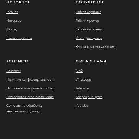
ОСНОВНОЕ
ПОПУЛЯРНОЕ
Главная
Гибкая керамика
Интерьер
Гибкий мрамор
Фасад
Скальные панели
Готовые проекты
Фасадный декор
Клинкерные термопанели
КОНТАКТЫ
СВЯЗЬ С НАМИ
Контакты
MAX
Политика конфиденциальности
Whatsapp
Использование файлов cookie
Telegram
Пользовательское соглашение
Запрещено-gram
Согласие на обработку
Youtube
персональных данных