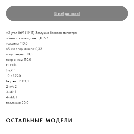
В избранное!
А2 угол 069 (11*11) Заглушка боковая, пилястра.
обьем производ пен: 0,0169
толщина: 110.0
обьем покрытия пл: 0,33
покр сверху: 110.0
покр снизу: 110.0
Н: Нг10
1-кР: 1
-0-: 379.0
Бюджет Р: 83.0
2-кА: 2
3-кБ: 1
4-кМ: 1
подложка: 20.0
ОСТАЛЬНЫЕ МОДЕЛИ