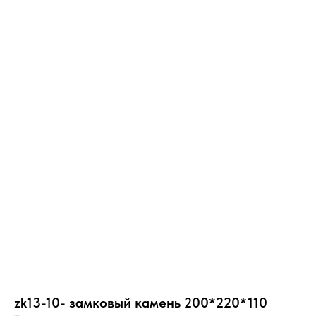
zk13-10- замковый камень 200*220*110
20/шт/5с/РР/Н/_/