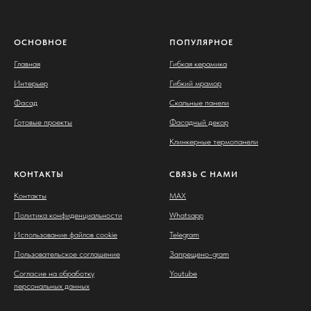
ОСНОВНОЕ
ПОПУЛЯРНОЕ
Главная
Гибкая керамика
Интерьер
Гибкий мрамор
Фасад
Скальные панели
Готовые проекты
Фасадный декор
Клинкерные термопанели
КОНТАКТЫ
СВЯЗЬ С НАМИ
Контакты
MAX
Политика конфиденциальности
Whatsapp
Использование файлов cookie
Telegram
Пользовательское соглашение
Запрещено-gram
Согласие на обработку
Youtube
персональных данных