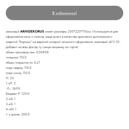
В избранное!
замковый
ARHIDEKORUS
имеет размеры 200*220*110мм. Используется для
оформления окон и поясов, чаще всего в качестве красивого дополнения и
надетой "Короны" на верхний молдинг оконного оформления. замковый zk13-10-
добавит на ваш фасад ту самую вишенку на торте!
обьем производ пен: 0,00858
толщина: 110.0
обьем покрытия пл: 0,21
покр сверху: 110.0
покр снизу: 110.0
Н: 20
1-кР: 3
-0-: 269.0
Бюджет Р: 120.0
2-кА: 1
3-кБ: 1
4-кМ: 1
+ к длине: 200.0