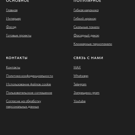
ОСНОВНОЕ
ПОПУЛЯРНОЕ
Главная
Гибкая керамика
Интерьер
Гибкий мрамор
Фасад
Скальные панели
Готовые проекты
Фасадный декор
Клинкерные термопанели
КОНТАКТЫ
СВЯЗЬ С НАМИ
Контакты
MAX
Политика конфиденциальности
Whatsapp
Использование файлов cookie
Telegram
Пользовательское соглашение
Запрещено-gram
Согласие на обработку
Youtube
персональных данных