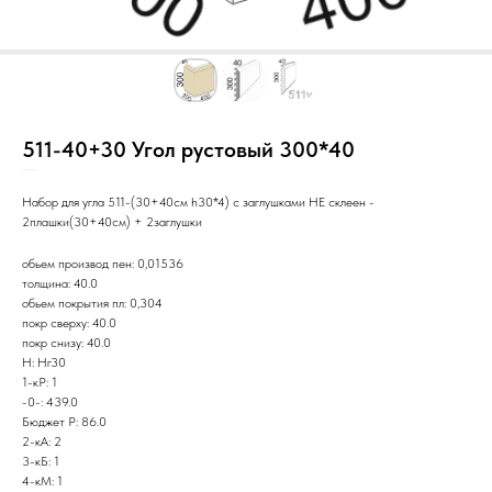
511-40+30 Угол рустовый 300*40
SKU:
Нг30/Руч/3с/ПП/С/У/
Набор для угла 511-(30+40см h30*4) с заглушками НЕ склеен -
2плашки(30+40см) + 2заглушки
обьем производ пен: 0,01536
толщина: 40.0
обьем покрытия пл: 0,304
покр сверху: 40.0
покр снизу: 40.0
Н: Нг30
1-кР: 1
-0-: 439.0
Бюджет Р: 86.0
2-кА: 2
3-кБ: 1
4-кМ: 1