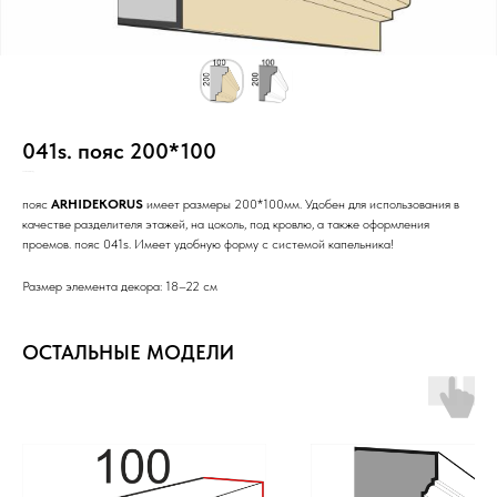
041s. пояс 200*100
SKU:
н20/Ст/3с/РР/Н/_/
пояс
ARHIDEKORUS
имеет размеры 200*100мм. Удобен для использования в
качестве разделителя этажей, на цоколь, под кровлю, а также оформления
проемов. пояс 041s. Имеет удобную форму с системой капельника!
Размер элемента декора: 18–22 см
ОСТАЛЬНЫЕ МОДЕЛИ