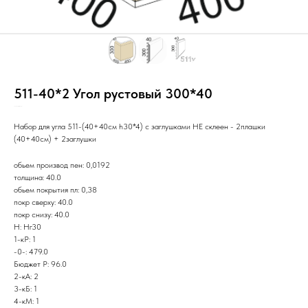
511-40*2 Угол рустовый 300*40
SKU:
Нг30/Руч/3с/ПП/С/У/
Набор для угла 511-(40+40см h30*4) с заглушками НЕ склеен - 2плашки
(40+40см) + 2заглушки
обьем производ пен: 0,0192
толщина: 40.0
обьем покрытия пл: 0,38
покр сверху: 40.0
покр снизу: 40.0
Н: Нг30
1-кР: 1
-0-: 479.0
Бюджет Р: 96.0
2-кА: 2
3-кБ: 1
4-кМ: 1