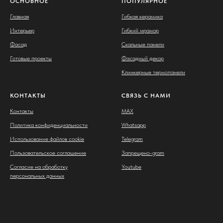
ОСНОВНОЕ
ПОПУЛЯРНОЕ
Главная
Гибкая керамика
Интерьер
Гибкий мрамор
Фасад
Скальные панели
Готовые проекты
Фасадный декор
Клинкерные термопанели
КОНТАКТЫ
СВЯЗЬ С НАМИ
Контакты
MAX
Политика конфиденциальности
Whatsapp
Использование файлов cookie
Telegram
Пользовательское соглашение
Запрещено-gram
Согласие на обработку
Youtube
персональных данных