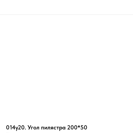
014y20. Угол пилястра 200*50
Н20/Кр/3+/РР/С/_/