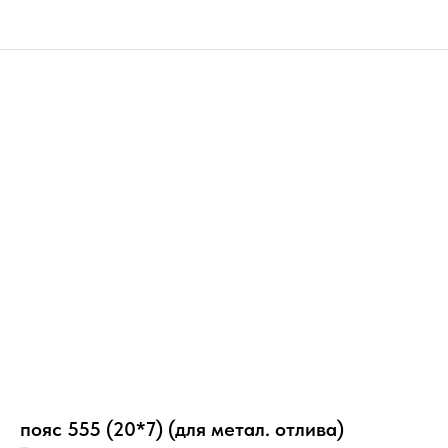
пояс 555 (20*7) (для метал. отлива)
н20/Ст/3с/РР/Н/У/