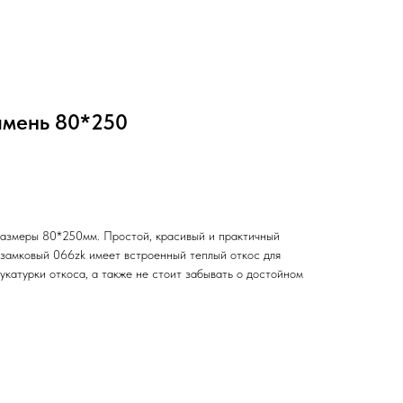
амень 80*250
размеры 80*250мм. Простой, красивый и практичный
 замковый 066zk имеет встроенный теплый откос для
катурки откоса, а также не стоит забывать о достойном