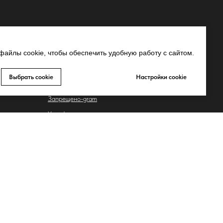
СВЯЗЬ С НАМИ
MAX
айлы cookie, чтобы обеспечить удобную работу с сайтом.
Whatsapp
Выбрать cookie
Настройки cookie
Telegram
Запрещено-gram
ьных
Youtube