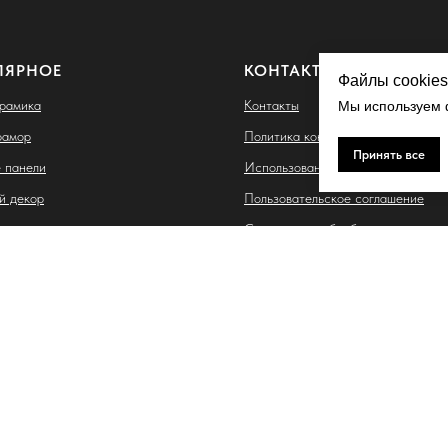
ЛЯРНОЕ
КОНТАКТЫ
Файлы cookies
ерамика
Контакты
Мы используем ф
рамор
Политика конфиденциальности
Принять все
 панели
Использование файлов cookie
й декор
Пользовательское соглашение
ые термопанели
Согласие на обработку персонал
данных
 Владимировна
. Тухачевского, д. 30/5, кв. 117