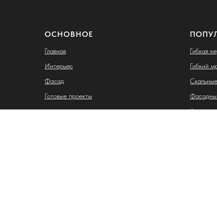
ОСНОВНОЕ
ПОПУ
Главная
Гибкая к
Интерьер
Гибкий м
Фасад
Скальные
Готовые проекты
Фасадны
Клинкерн
Индивидуальный предприниматель Лазебная Карина
ИНН: 263407887917
ОГРНИП: 325265100063238
Адрес: 355028, Ставропольский край, г. Ставрополь, ул
р/с: 40802810116070002034