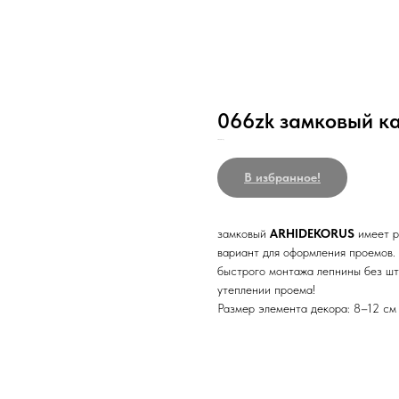
066zk замковый к
Нк10/шт/5с/РР/Н/_/
В избранное!
замковый
ARHIDEKORUS
имеет 
вариант для оформления проемов.
быстрого монтажа лепнины без шту
утеплении проема!
Размер элемента декора: 8–12 см