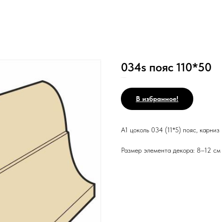
034s пояс 110*50
SKU:
Н10/Ст/3с/РР/Н/_/
В избранное!
А1 цоколь 034 (11*5) пояс, карниз
Размер элемента декора: 8–12 см