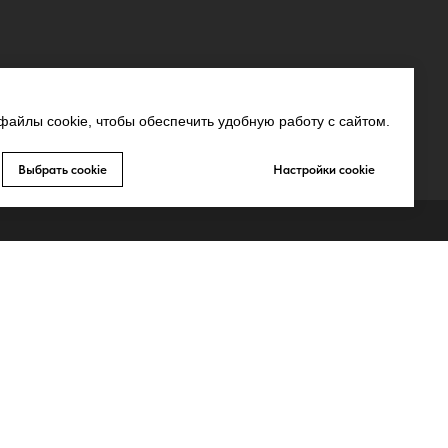
айлы cookie, чтобы обеспечить удобную работу с сайтом.
Выбрать cookie
Настройки cookie
СВЯЗЬ С НАМИ
MAX
Whatsapp
Telegram
Запрещено-gram
ьных
Youtube