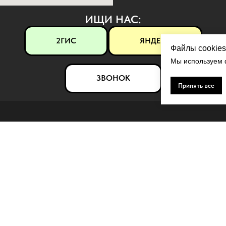
ИЩИ НАС:
2ГИС
ЯНДЕКС
Файлы cookies
Мы используем ф
ЗВОНОК
Принять все
ЛЯРНОЕ
КОНТАКТЫ
ерамика
Контакты
рамор
Политика конфиденциальности
 панели
Использование файлов cookie
й декор
Пользовательское соглашение
ые термопанели
Согласие на обработку персонал