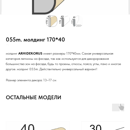
055m. молдинг 170*40
SKU:
н15/Ст/3+/РР/С/_/
молдинг
ARHIDEKORUS
имеет размеры 170*40мм. Самая универсальная
категория лепнины на фасаде, так как используется для декорирования
большинства зон на фасаде, будь то проемы, откосы, пояса, углы, пано и многое
другое. молдинг 055m. Действительно универсальный вариант!
Размер элемента декора: 13–17 см
ОСТАЛЬНЫЕ МОДЕЛИ