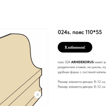
024s. пояс 110*55
SKU:
Н10/Ст/3с/РР/Н/_/
В избранное!
пояс 024
ARHIDEKORUS
имеет р
разделителя этажей, на цоколь, п
удобную форму с системой капель
Размер элемента декора: 8–12 см
Размер элемента декора: 8–12 см