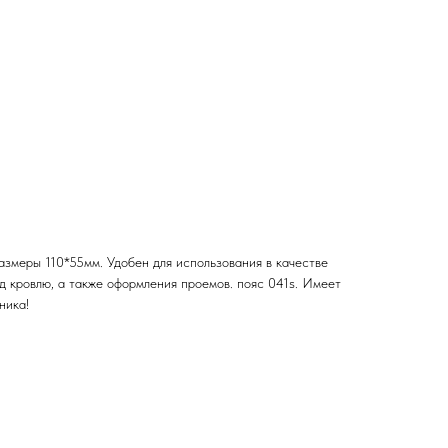
азмеры 110*55мм. Удобен для использования в качестве
од кровлю, а также оформления проемов. пояс 041s. Имеет
ника!