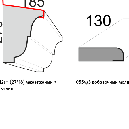
112s+ (27*18) межэтажный +
055м/3 добавочный молд
 отлив