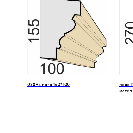
020Аs пояс 160*100
пояс 
метал.