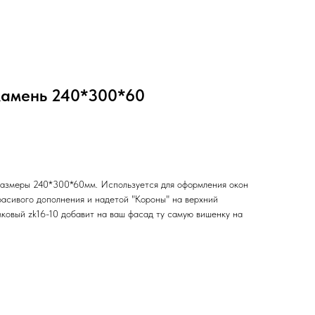
 камень 240*300*60
размеры 240*300*60мм. Используется для оформления окон
красивого дополнения и надетой "Короны" на верхний
мковый zk16-10 добавит на ваш фасад ту самую вишенку на