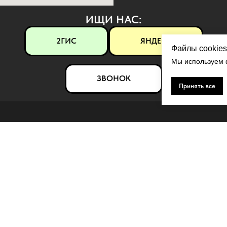
ИЩИ НАС:
2ГИС
ЯНДЕКС
Файлы cookies
Мы используем ф
ЗВОНОК
Принять все
ЛЯРНОЕ
КОНТАКТЫ
ерамика
Контакты
рамор
Политика конфиденциальности
 панели
Использование файлов cookie
й декор
Пользовательское соглашение
ые термопанели
Согласие на обработку персонал