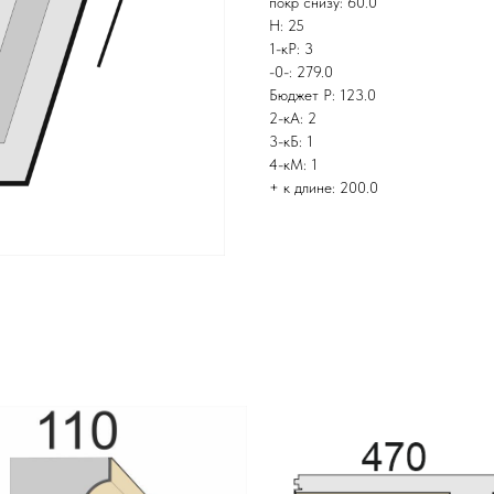
покр снизу: 60.0
Н: 25
1-кР: 3
-0-: 279.0
Бюджет Р: 123.0
2-кА: 2
3-кБ: 1
4-кМ: 1
+ к длине: 200.0