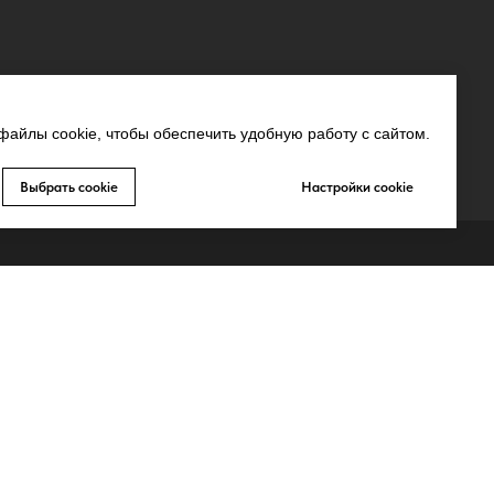
айлы cookie, чтобы обеспечить удобную работу с сайтом.
Выбрать cookie
Настройки cookie
СВЯЗЬ С НАМИ
MAX
Whatsapp
Telegram
Запрещено-gram
ьных
Youtube