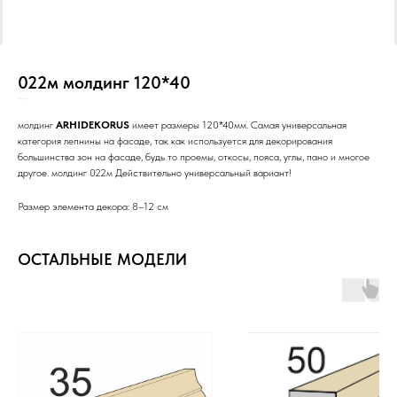
022м молдинг 120*40
SKU:
Н10/Ст/3с/РР/Н/_/
молдинг
ARHIDEKORUS
имеет размеры 120*40мм. Самая универсальная
категория лепнины на фасаде, так как используется для декорирования
большинства зон на фасаде, будь то проемы, откосы, пояса, углы, пано и многое
другое. молдинг 022м Действительно универсальный вариант!
Размер элемента декора: 8–12 см
ОСТАЛЬНЫЕ МОДЕЛИ