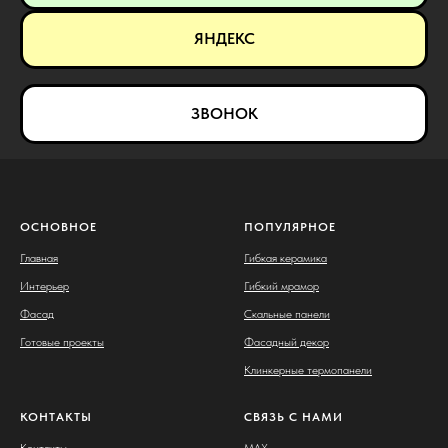
ЯНДЕКС
ЗВОНОК
ОСНОВНОЕ
ПОПУЛЯРНОЕ
Главная
Гибкая керамика
Интерьер
Гибкий мрамор
Фасад
Скальные панели
Готовые проекты
Фасадный декор
Клинкерные термопанели
КОНТАКТЫ
СВЯЗЬ С НАМИ
Контакты
MAX