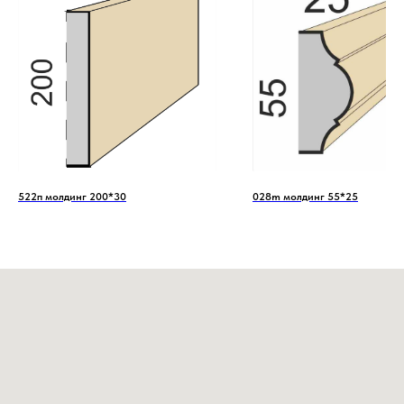
522п молдинг 200*30
028m молдинг 55*25