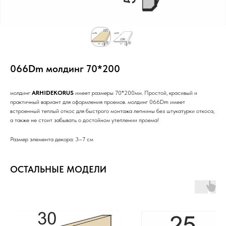
066Dm молдинг 70*200
SKU:
н05/Го/2+п/РР/С/_/
молдинг
ARHIDEKORUS
имеет размеры 70*200мм. Простой, красивый и
практичный вариант для оформления проемов. молдинг 066Dm имеет
встроенный теплый откос для быстрого монтажа лепнины без штукатурки откоса,
а также не стоит забывать о достойном утеплении проема!
Размер элемента декора: 3–7 см
ОСТАЛЬНЫЕ МОДЕЛИ