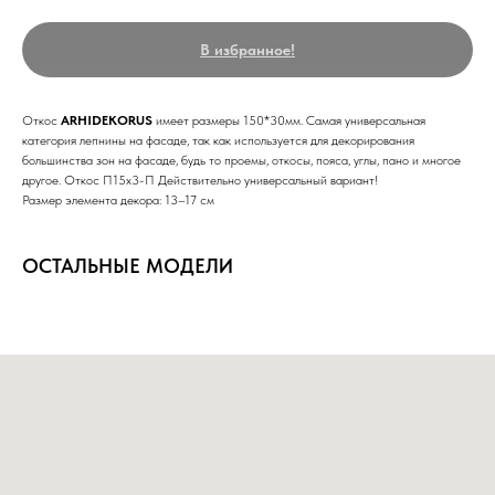
В избранное!
Откос
ARHIDEKORUS
имеет размеры 150*30мм. Самая универсальная
категория лепнины на фасаде, так как используется для декорирования
большинства зон на фасаде, будь то проемы, откосы, пояса, углы, пано и многое
другое. Откос П15х3-П Действительно универсальный вариант!
Размер элемента декора: 13–17 см
ОСТАЛЬНЫЕ МОДЕЛИ