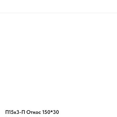
П15х3-П Откос 150*30
Н15/Пл/1+ПП/С/_/