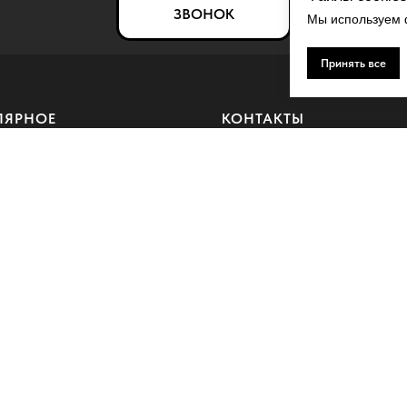
ЗВОНОК
Мы используем ф
Принять все
ЛЯРНОЕ
КОНТАКТЫ
ерамика
Контакты
рамор
Политика конфиденциальности
 панели
Использование файлов cookie
й декор
Пользовательское соглашение
ые термопанели
Согласие на обработку персонал
данных
 Владимировна