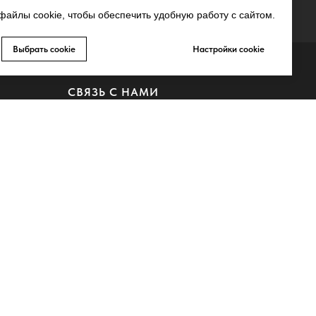
айлы cookie, чтобы обеспечить удобную работу с сайтом.
Выбрать cookie
Настройки cookie
СВЯЗЬ С НАМИ
MAX
Whatsapp
Telegram
Запрещено-gram
ьных
Youtube