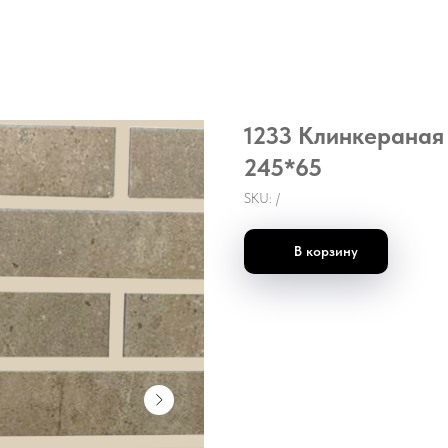
1233 Клинкераная
245*65
SKU:
/
В корзину
П3 Клинкераная плита Бежевая 