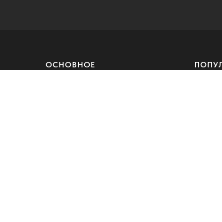
ОСНОВНОЕ
ПОПУ
Главная
Гибкая к
Интерьер
Гибкий м
Фасад
Скальные
Готовые проекты
Фасадны
Клинкерн
Индивидуальный предприниматель Лазебная Карина
ИНН: 263407887917