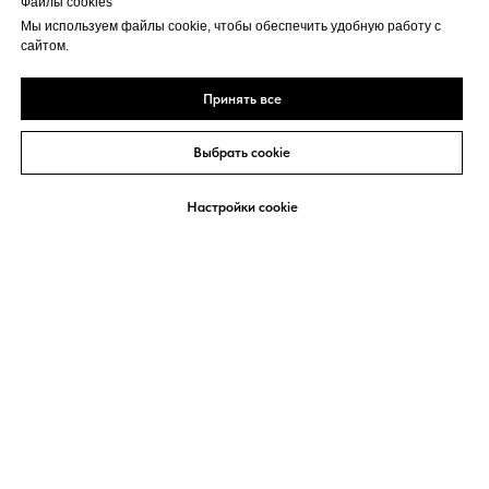
Файлы cookies
Мы используем файлы cookie, чтобы обеспечить удобную работу с
сайтом.
Принять все
Выбрать cookie
Настройки cookie
КАРНИЗ
Создает законченные вид между стеной и потолком, также удобен
технически, например для электропроводки