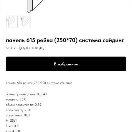
панель 615 рейка (250*70) система сайдинг
SKU:
25z1/Op/1+ПП/С/Ш/
В избранное
панель 615 рейка (250*70) система сайдинг
обьем производ пен: 0,0243
толщина: 70.0
обьем покрытия пл: 0,39
покр сверху: 70.0
покр снизу: 70.0
Н: 25z1
1-кР: 0,5
-0-: 419.0