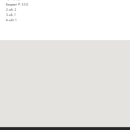
Бюджет Р: 53.0
2-кА: 2
3-кБ: 1
4-кМ: 1