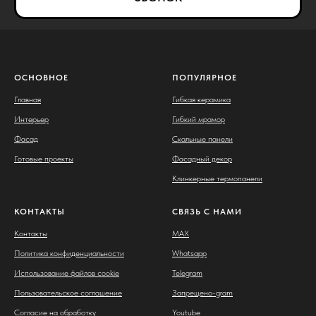
ОСНОВНОЕ
ПОПУЛЯРНОЕ
Главная
Гибкая керамика
Интерьер
Гибкий мрамор
Фасад
Скальные панели
Готовые проекты
Фасадный декор
Клинкерные термопанели
КОНТАКТЫ
СВЯЗЬ С НАМИ
Контакты
MAX
Политика конфиденциальности
Whatsapp
Использование файлов cookie
Telegram
Пользовательское соглашение
Запрещено-gram
Согласие на обработку
Youtube