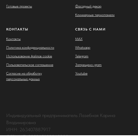
Готовые проекты
Фасадный декор
Клинкерные термопанели
КОНТАКТЫ
СВЯЗЬ С НАМИ
Контакты
MAX
Политика конфиденциальности
Whatsapp
Использование файлов cookie
Telegram
Пользовательское соглашение
Запрещено-gram
Согласие на обработку
Youtube
персональных данных
Индивидуальный предприниматель Лазебная Карина
Владимировна
ИНН: 263407887917
ОГРНИП: 325265100063238