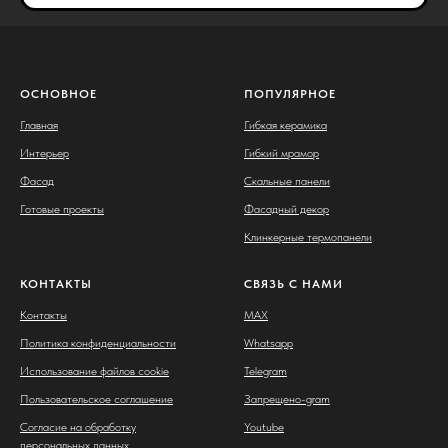
ОСНОВНОЕ
ПОПУЛЯРНОЕ
Главная
Гибкая керамика
Интерьер
Гибкий мрамор
Фасад
Скальные панели
Готовые проекты
Фасадный декор
Клинкерные термопанели
КОНТАКТЫ
СВЯЗЬ С НАМИ
Контакты
MAX
Политика конфиденциальности
Whatsapp
Использование файлов cookie
Telegram
Пользовательское соглашение
Запрещено-gram
Согласие на обработку
Youtube
персональных данных