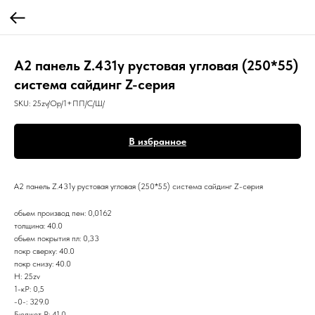
А2 панель Z.431у рустовая угловая (250*55)
система сайдинг Z-серия
SKU:
25zv/Op/1+ПП/С/Ш/
В избранное
А2 панель Z.431у рустовая угловая (250*55) система сайдинг Z-серия
обьем производ пен: 0,0162
толщина: 40.0
обьем покрытия пл: 0,33
покр сверху: 40.0
покр снизу: 40.0
Н: 25zv
1-кР: 0,5
-0-: 329.0
Бюджет Р: 41.0