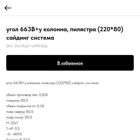
угол 663B+y колонна, пилястра (220*80)
сайдинг система
SKU:
20z1/Fy/2+п/РР/Н/Ш/
В избранное
угол 663B+y колонна, пилястра (220*80) сайдинг система
обьем производ пен: 0,024
толщина: 80.0
обьем покрытия пл: 0,38
покр сверху: 80.0
покр снизу: 80.0
Н: 20z1
1-кР: 0,5
-0-: 409.0
Бюджет Р: 52.0