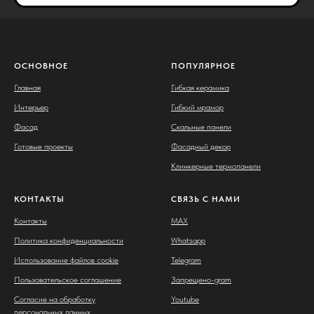
ОСНОВНОЕ
ПОПУЛЯРНОЕ
Главная
Гибкая керамика
Интерьер
Гибкий мрамор
Фасад
Скальные панели
Готовые проекты
Фасадный декор
Клинкерные термопанели
КОНТАКТЫ
СВЯЗЬ С НАМИ
Контакты
MAX
Политика конфиденциальности
Whatsapp
Использование файлов cookie
Telegram
Пользовательское соглашение
Запрещено-gram
Согласие на обработку
Youtube
персональных данных