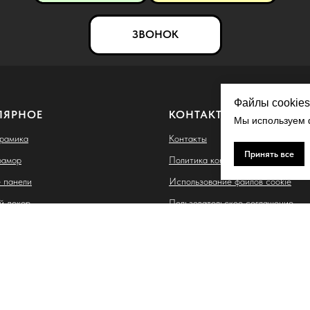
ЗВОНОК
Файлы cookies
ЛЯРНОЕ
КОНТАКТЫ
Мы используем ф
ерамика
Контакты
Принять все
рамор
Политика конфиденциальности
 панели
Использование файлов cookie
й декор
Пользовательское соглашение
ые термопанели
Согласие на обработку персонал
данных
 Владимировна