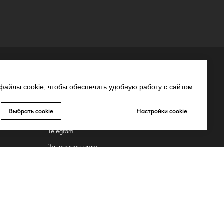
СВЯЗЬ С НАМИ
айлы cookie, чтобы обеспечить удобную работу с сайтом.
MAX
Выбрать cookie
Настройки cookie
Whatsapp
Telegram
Запрещено-gram
ьных
Youtube