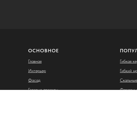
ОСНОВНОЕ
ПОПУ
Главная
Гибкая к
Интерьер
Гибкий м
Фасад
Скальные
Готовые проекты
Фасадны
Клинкерн
Индивидуальный предприниматель Лазебная Карина