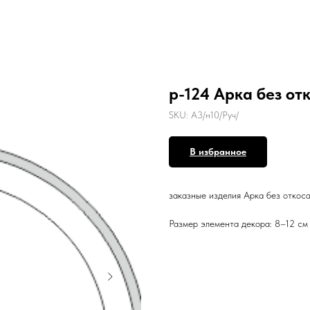
р-124 Арка без отк
SKU:
А3/н10/Руч/
В избранное
заказные изделия Арка без откоса 
Размер элемента декора: 8–12 см