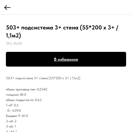
503+ подсистема 3+ стена (55*200 х 3+ /
1,1м2)
SKU:
/Бп/У/
В избранное
503+ подсистема 3+ стена (55*200 х 3+ / 1,1м2)
обьем производ пен: 0,0342
толщина: 40.0
обьем покрытия пл: 0,63
1-кР: 0,5
-0-: 639.0
Бюджет Р: 81.0
2-кА: 2
3-кБ: 1
4-кМ: 1