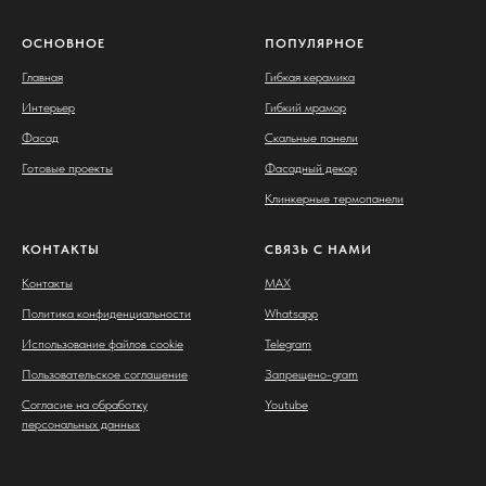
ОСНОВНОЕ
ПОПУЛЯРНОЕ
Главная
Гибкая керамика
Интерьер
Гибкий мрамор
Фасад
Скальные панели
Готовые проекты
Фасадный декор
Клинкерные термопанели
КОНТАКТЫ
СВЯЗЬ С НАМИ
Контакты
MAX
Политика конфиденциальности
Whatsapp
Использование файлов cookie
Telegram
Пользовательское соглашение
Запрещено-gram
Согласие на обработку
Youtube
персональных данных