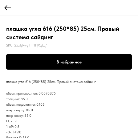
плашка угла 616 (250*85) 25см. Правый
система сайдинг
SKU:
25z1/Руч/1+ПП/С/Ш/
В избранное
плашка угла 616 (250*85) 25см. Правый система сайдинг
обьем производ пен: 0,0070875
толщина: 85.0
обьем покрытия пл: 0,105
покр сверху: 85.0
покр снизу: 85.0
Н: 25z1
1-кР: 0,5
-0-: 149.0
Бюджет Р: 15.0