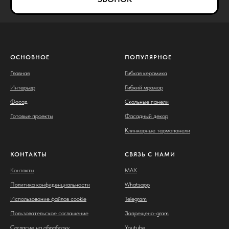
ОСНОВНОЕ
ПОПУЛЯРНОЕ
Главная
Гибкая керамика
Интерьер
Гибкий мрамор
Фасад
Скальные панели
Готовые проекты
Фасадный декор
Клинкерные термопанели
КОНТАКТЫ
СВЯЗЬ С НАМИ
Контакты
MAX
Политика конфиденциальности
Whatsapp
Использование файлов cookie
Telegram
Пользовательское соглашение
Запрещено-gram
Согласие на обработку
Youtube