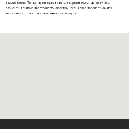
рельеф скалы. Панели превращают стены в выразительный декоративный
элемент и придают пространству характер. Такой декор подойдёт как для
классических, так и для современных интерьеров.