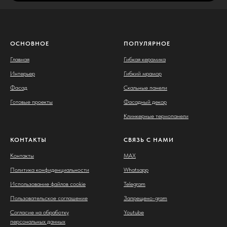
ОСНОВНОЕ
ПОПУЛЯРНОЕ
Главная
Гибкая керамика
Интерьер
Гибкий мрамор
Фасад
Скальные панели
Готовые проекты
Фасадный декор
Клинкерные термопанели
КОНТАКТЫ
СВЯЗЬ С НАМИ
Контакты
MAX
Политика конфиденциальности
Whatsapp
Использование файлов cookie
Telegram
Пользовательское соглашение
Запрещено-gram
Согласие на обработку
Youtube
персональных данных