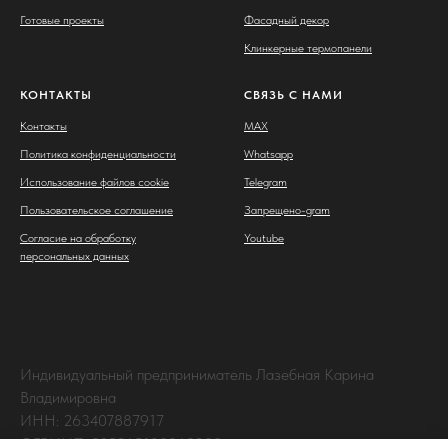
Готовые проекты
Фасадный декор
Клинкерные термопанели
КОНТАКТЫ
СВЯЗЬ С НАМИ
Контакты
MAX
Политика конфиденциальности
Whatsapp
Использование файлов cookie
Telegram
Пользовательское соглашение
Запрещено-gram
Согласие на обработку
Youtube
персональных данных
Индивидуальный предприниматель Лазебная Карина
Владимировна
ИНН: 263407887917
ОГРНИП: 325265100063238