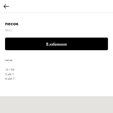
песок
SKU:
/
В избранное
песок
-0-: 9.0
3-кБ: 1
4-кМ: 1