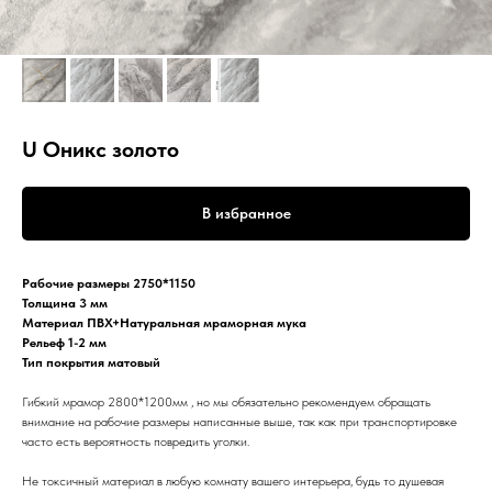
U Оникс золото
В избранное
Рабочие размеры 2750*1150
Толщина 3 мм
Материал ПВХ+Натуральная мраморная мука
Рельеф 1-2 мм
Тип покрытия матовый
Гибкий мрамор 2800*1200мм , но мы обязательно рекомендуем обращать
внимание на рабочие размеры написанные выше, так как при транспортировке
часто есть вероятность повредить уголки.
Не токсичный материал в любую комнату вашего интерьера, будь то душевая