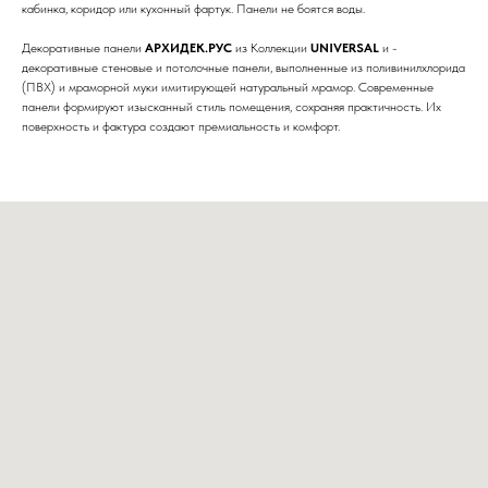
кабинка, коридор или кухонный фартук. Панели не боятся воды.
Декоративные панели
АРХИДЕК.РУС
из Коллекции
UNIVERSAL
и -
декоративные стеновые и потолочные панели, выполненные из поливинилхлорида
(ПВХ) и мраморной муки имитирующей натуральный мрамор. Современные
панели формируют изысканный стиль помещения, сохраняя практичность. Их
поверхность и фактура создают премиальность и комфорт.