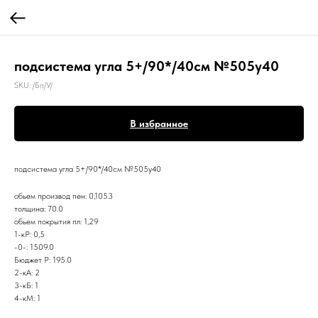
подсистема угла 5+/90*/40см №505y40
SKU:
/Бп/У/
В избранное
подсистема угла 5+/90*/40см №505y40
обьем производ пен: 0,1053
толщина: 70.0
обьем покрытия пл: 1,29
1-кР: 0,5
-0-: 1509.0
Бюджет Р: 195.0
2-кА: 2
3-кБ: 1
4-кМ: 1