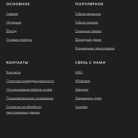
ОСНОВНОЕ
ПОПУЛЯРНОЕ
Главная
Гибкая керамика
Интерьер
Гибкий мрамор
Фасад
Скальные панели
Готовые проекты
Фасадный декор
Клинкерные термопанели
КОНТАКТЫ
СВЯЗЬ С НАМИ
Контакты
MAX
Политика конфиденциальности
Whatsapp
Использование файлов cookie
Telegram
Пользовательское соглашение
Запрещено-gram
Согласие на обработку
Youtube
персональных данных