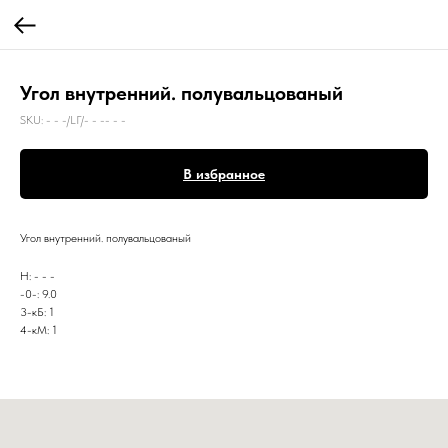
Угол внутренний. полувальцованый
SKU:
- - -/LГ/- - -- - -
В избранное
Угол внутренний. полувальцованый
Н: - - -
-0-: 9.0
3-кБ: 1
4-кМ: 1