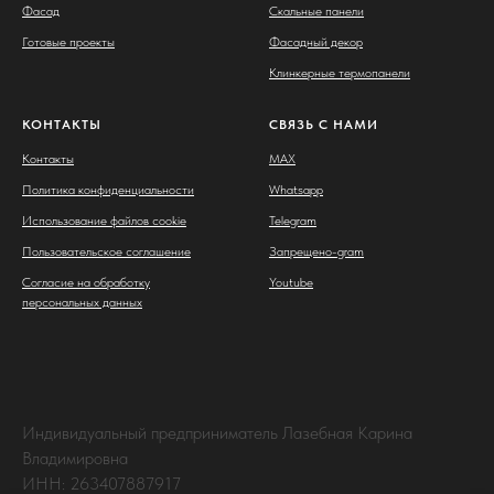
Фасад
Скальные панели
Готовые проекты
Фасадный декор
Клинкерные термопанели
КОНТАКТЫ
СВЯЗЬ С НАМИ
Контакты
MAX
Политика конфиденциальности
Whatsapp
Использование файлов cookie
Telegram
Пользовательское соглашение
Запрещено-gram
Согласие на обработку
Youtube
персональных данных
Индивидуальный предприниматель Лазебная Карина
Владимировна
ИНН: 263407887917