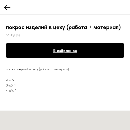
покрас изделий в цеху (работа + материал)
SKU:
/Руч/
В избранное
покрас изделий в цеху (работа + материал)
-0-: 9.0
3-кБ: 1
4-кМ: 1