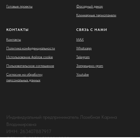
Готовые проекты
Фасадный декор
Клинкерные термопанели
КОНТАКТЫ
СВЯЗЬ С НАМИ
Контакты
MAX
Политика конфиденциальности
Whatsapp
Использование файлов cookie
Telegram
Пользовательское соглашение
Запрещено-gram
Согласие на обработку
Youtube
персональных данных
Индивидуальный предприниматель Лазебная Карина
Владимировна
ИНН: 263407887917
ОГРНИП: 325265100063238