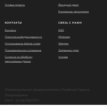
Готовые проекты
Фасадный декор
Клинкерные термопанели
КОНТАКТЫ
СВЯЗЬ С НАМИ
Контакты
MAX
Политика конфиденциальности
Whatsapp
Использование файлов cookie
Telegram
Пользовательское соглашение
Запрещено-gram
Согласие на обработку
Youtube
персональных данных
Индивидуальный предприниматель Лазебная Карина
Владимировна
ИНН: 263407887917
ОГРНИП: 325265100063238