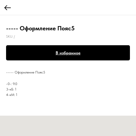
----- Оформление Пояс5
SKU:
/
В избранное
----- Оформление Пояс5
-0-: 9.0
3-кБ: 1
4-кМ: 1